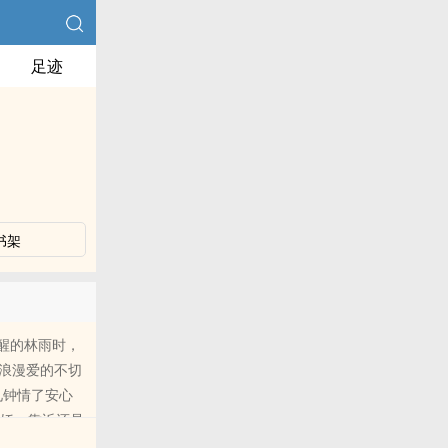
足迹
书架
醒的林雨时，
浪漫爱的不切
见钟情了安心
撒娇一靠近还是
景吸引甚至于