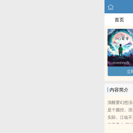
首页
立
内容简介
清醒爱幻想没
是个颜控。浪
实际。江临不
做工具人 替
什么都给了哄