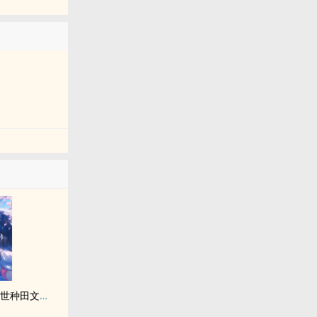
跳诛仙台后，穿进兽世种田文当稀有神兽(np)