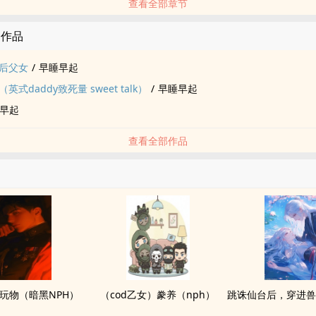
查看全部章节
的作品
后父女
/
早睡早起
式daddy致死量 sweet talk）
/
早睡早起
早起
查看全部作品
玩物（暗黑NPH）
（cod乙女）豢养（nph）