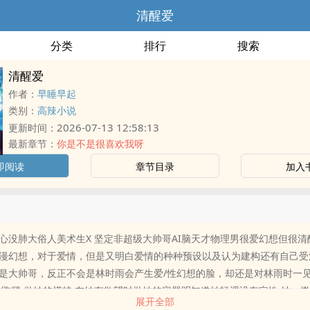
清醒爱
分类
排行
搜索
清醒爱
作者：
早睡早起
类别：
高辣小说
2026-07-13 12:58:13
更新时间：
最新章节：
你是不是很喜欢我呀
即阅读
章节目录
加入
心没肺大俗人美术生X 坚定非超级大帅哥AI脑天才物理男很爱幻想但很清
漫幻想，对于爱情，但是又明白爱情的种种预设以及认为建构还有自己受
是大帅哥，反正不会是林时雨会产生爱/性幻想的脸，却还是对林雨时一
她跑腿 做她的模特 在她有欲望时做她的容器明知道她轻浮没有定性 她一
展开全部
她午睡为她做饭??听她对别人说 只是同学?看这只爱美的蝴蝶被更美的风