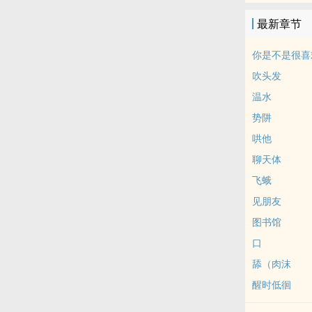
蝴蝶翅膀轻轻
最新章节
在她的巴掌甜
美、没有定性
你是不是很喜
物理学告诉他
吹头发
一个无比华丽
温水
的爱 可以唤起
势阱
力，男女好友
的人也非常之
哄他
天花板且完全
聊天体
意志先行有点小
飞蛾
（指心性）。
见朋友
了解后同样爱
图书馆
者一向恶趣味
口
舔（肉沫
醒时低徊