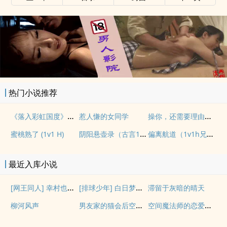
热门小说推荐
《落入彩虹国度》穿越+西幻+言情
操你，还需要理由吗？(校园H)
惹人慊的女同学
阴阳悬壶录（古言1v1H）
偏离航道（1v1h兄妹骨科bg）
蜜桃熟了 (1v1 H)
最近入库小说
[网王同人] 幸村也会搞暗恋吗
[排球少年] 白日梦想家
滞留于灰暗的晴天
男友家的猫会后空翻吗？
空间魔法师的恋爱事故
柳河风声