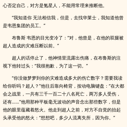
心否定自己，对方是氪星人，不能用常理来推断他。
“我知道你 无法相信我，但是，去找华莱士，我知道他曾
是韦恩集团的员工。”
布鲁斯 韦恩的目光变冷了：“对，他曾是，在他的双腿被
超人造成的灾难压断以前。”
超人的话停止了，他神情里流露出伤痛，在布鲁斯的注
视下他转过头：“我很抱歉，为了这一切。”
“你没做梦梦到你的灾难造成多大的伤亡数字？需要我读
给你听吗？超人？”他往后靠向椅背，按动电脑键盘：“在大都
会之战里，一共有三千一百二十八名死亡，两万多人受伤，
还有……”他用那种平板毫无波动的声音念出那些数字，但是
他的眼里蕴藏着怒火。他走到超人之前，对方不自觉的抬起
头承受他的怒火：“想想吧，多少人流离失所，因为你。”