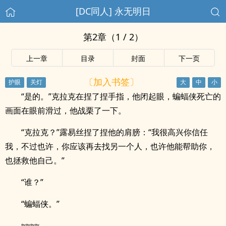
[DC同人] 永无明日
第2章（1 / 2）
上一章
目录
封面
下一页
〔加入书签〕
“是的。”克拉克在捏了捏手指，他闭起眼，蝙蝠侠死亡的
画面在眼前滑过，他战栗了一下。
“克拉克？”露易丝捏了捏他的肩膀：“我很高兴你信任
我，不过也许，你应该再去找另一个人，也许他能帮助你，
也拯救他自己。”
“谁？”
“蝙蝠侠。”
≈≈≈≈