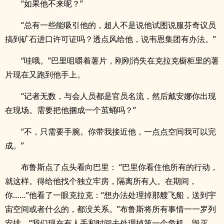
“如果他不来呢？”
“总有一些能吸引他的，超人不是说他试图说服芬奇议员
搞到矿石进口许可证吗？透点风给他，说韦恩集团有办法。”
“哇哦。”巴里咀嚼着薯片，刚刚消失在克拉克橱柜里的薯
片现在又跑到他手上。
“记者无数，与会人员都是官员名流，然后戴安娜你出现
在现场。需要把他捆成一个茧蛹吗？”
“不，只需要手腕。你带我接近他，一点点空间我可以完
成。”
布鲁斯点了点头看向巴里： “巴里你看住他所有的行动，
就这样。得给他找个独立牢房，隔离所有人。在期间，
你……”他看了一眼克拉克：“想办法处理掉那艘飞船，送到宇
宙空间或者什么的，都没关系。”布鲁斯将所有事情一一罗列
安排。“我们现在有人手和时间去处理掉第一个危机，毁灭