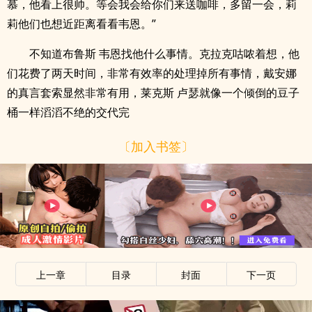
慕，他看上很帅。等会我会给你们来送咖啡，多留一会，莉
莉他们也想近距离看看韦恩。”
不知道布鲁斯 韦恩找他什么事情。克拉克咕哝着想，他
们花费了两天时间，非常有效率的处理掉所有事情，戴安娜
的真言套索显然非常有用，莱克斯 卢瑟就像一个倾倒的豆子
桶一样滔滔不绝的交代完
〔加入书签〕
上一章
目录
封面
下一页