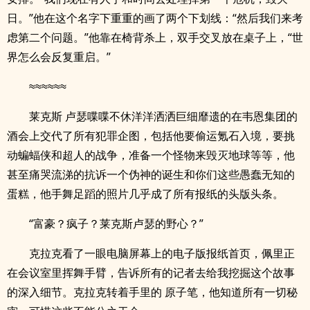
日。”他在这个名字下重重的画了两个下划线：“然后我们来考
虑第二个问题。”他靠在椅背杀上，双手交叉放在桌子上，“世
界怎么会反复重启。”
≈≈≈≈≈≈
莱克斯 卢瑟喋喋不休洋洋洒洒巨细靡遗的在韦恩集团的
酒会上交代了所有犯罪企图，包括他要偷运氪石入境，要挑
动蝙蝠侠和超人的战争，准备一个怪物来毁灭地球等等，他
甚至痛哭流涕的抗诉一个伪神的诞生和你们这些愚蠢无知的
蛋糕，他手舞足蹈的照片几乎成了所有报纸的头版头条。
“富豪？疯子？莱克斯卢瑟的野心？”
克拉克看了一眼电脑屏幕上的电子版报纸首页，佩里正
在会议室里挥舞手臂，告诉所有的记者去给我挖掘这个故事
的深入细节。克拉克转着手里的 原子笔，他知道所有一切秘