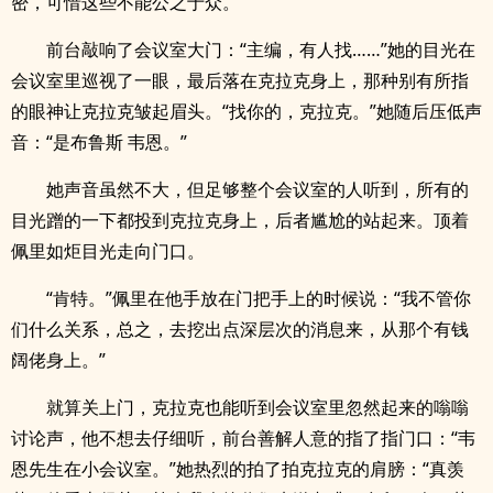
密，可惜这些不能公之于众。
前台敲响了会议室大门：“主编，有人找……”她的目光在
会议室里巡视了一眼，最后落在克拉克身上，那种别有所指
的眼神让克拉克皱起眉头。“找你的，克拉克。”她随后压低声
音：“是布鲁斯 韦恩。”
她声音虽然不大，但足够整个会议室的人听到，所有的
目光蹭的一下都投到克拉克身上，后者尴尬的站起来。顶着
佩里如炬目光走向门口。
“肯特。”佩里在他手放在门把手上的时候说：“我不管你
们什么关系，总之，去挖出点深层次的消息来，从那个有钱
阔佬身上。”
就算关上门，克拉克也能听到会议室里忽然起来的嗡嗡
讨论声，他不想去仔细听，前台善解人意的指了指门口：“韦
恩先生在小会议室。”她热烈的拍了拍克拉克的肩膀：“真羡