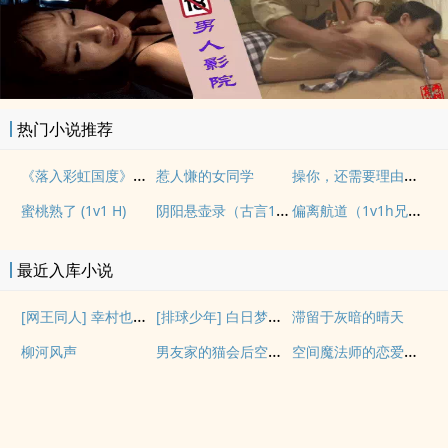
热门小说推荐
《落入彩虹国度》穿越+西幻+言情
操你，还需要理由吗？(校园H)
惹人慊的女同学
阴阳悬壶录（古言1v1H）
偏离航道（1v1h兄妹骨科bg）
蜜桃熟了 (1v1 H)
最近入库小说
[网王同人] 幸村也会搞暗恋吗
[排球少年] 白日梦想家
滞留于灰暗的晴天
男友家的猫会后空翻吗？
空间魔法师的恋爱事故
柳河风声