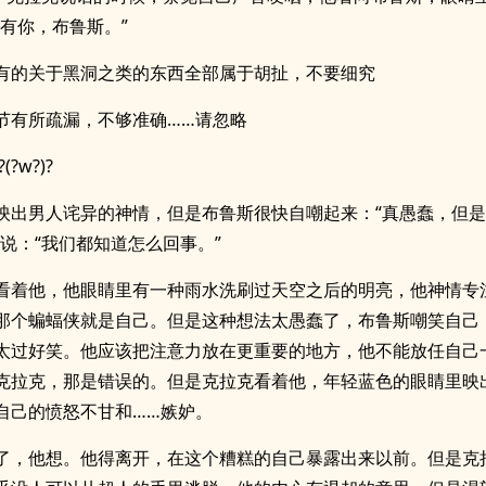
只有你，布鲁斯。”
有的关于黑洞之类的东西全部属于胡扯，不要细究
节有所疏漏，不够准确……请忽略
?(?w?)?
映出男人诧异的神情，但是布鲁斯很快自嘲起来：“真愚蠢，但
他说：“我们都知道怎么回事。”
看着他，他眼睛里有一种雨水洗刷过天空之后的明亮，他神情专
那个蝙蝠侠就是自己。但是这种想法太愚蠢了，布鲁斯嘲笑自己
太过好笑。他应该把注意力放在更重要的地方，他不能放任自己
克拉克，那是错误的。但是克拉克看着他，年轻蓝色的眼睛里映
自己的愤怒不甘和……嫉妒。
了，他想。他得离开，在这个糟糕的自己暴露出来以前。但是克