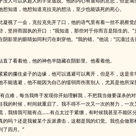
乎没人可以从超人的手里逃脱。他的内心有退却的意思，但是渴
他想知道，他想知道克拉克的想法，至少也能该死的死心。
此凝视了一会，克拉克先开了口，他的语气里有着一丝不易察觉
些，坚持而固执的开口 ：“我知道，那些对于你而言是陌生的。”
在阴影里的眼睛如同利刃在刺穿他。“我的错。”他说：“沉湎过去
站直了看着他，他的神色半隐藏在阴影里。他看着他。
紧紧的攥住桌子的边缘，他可以逃避可以离开，但是不，这是非
他不能逃避，他不能因为自己的懦弱而伤害别人，尤其是他所深
始有点难，每当我终于发现你开始理解我，不把我当做要谋杀的
任我的时候，时间就重启了。我不得不一次又一次的努力，一次
流，我猜我可能有点……有点太过于紧绷，有时候我甚至不能区
真的吗？还是我被某个反派袭击，这都是我的幻觉。我也会做那
到了四月。”