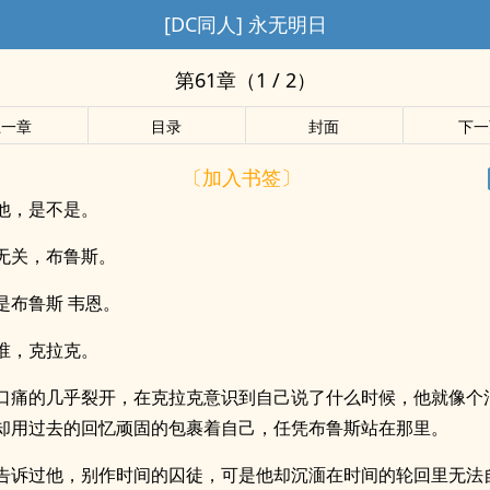
[DC同人] 永无明日
第61章（1 / 2）
上一章
目录
封面
下一
〔加入书签〕
他，是不是。
无关，布鲁斯。
是布鲁斯 韦恩。
谁，克拉克。
口痛的几乎裂开，在克拉克意识到自己说了什么时候，他就像个
却用过去的回忆顽固的包裹着自己，任凭布鲁斯站在那里。
告诉过他，别作时间的囚徒，可是他却沉湎在时间的轮回里无法