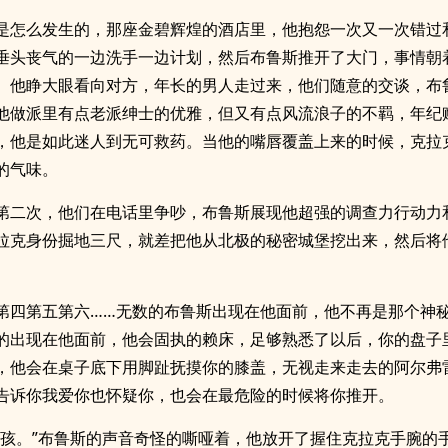
是怎么发生的，那座金碧辉煌的酒店里，他抱怨一次又一次错过
垂头丧气的一边洗手一边计划，然后布鲁斯推开了大门，事情朝
。他睁大眼看向对方，年长的男人走过来，他们随意的交谈，布
他做派里有点老派绅士的优雅，但又有点风流浪子的不羁，年纪
，他是如此迷人到无可救药。当他的嘴唇覆盖上来的时候，克拉
的气味。
第二次，他们在电话里争吵，布鲁斯展现他超强的调查力行动力
拉克身份掘地三尺，就差把他从北极的秘密城堡挖出来，然后将
第四第五第六……无数的布鲁斯出现在他面前，他不再是那个神
的出现在他面前，他会固执的赖床，足够熟悉了以后，你的盘子
，他会在桌子底下用脚趾抚摸你的膝盖，无视走来走去的阿尔弗
告诉你我爱你也怀疑你，也会在最危险的时候将你推开。
男孩。”布鲁斯的声音奇怪的嘶哑着，他放开了握住克拉克手腕的