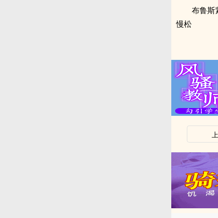
布鲁斯
慢松