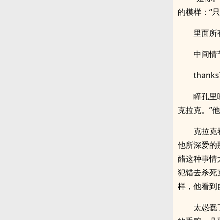
的模样：“
里面所
中间情
thanks
瞳孔里
克拉克。”
克拉克
他所深爱的
醋这种事情
犯错去杀死
样，他看到
太愚蠢