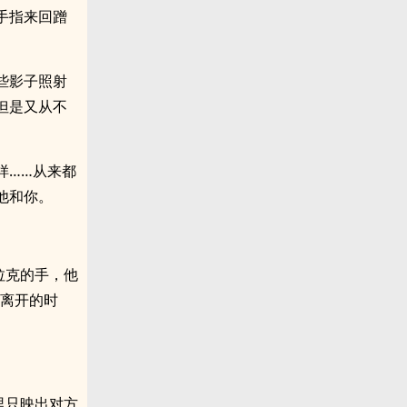
手指来回蹭
些影子照射
但是又从不
样……从来都
他和你。
拉克的手，他
身离开的时
里只映出对方