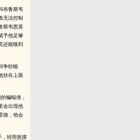
和布鲁斯韦
着无法控制
鲁斯韦恩英
赋予他足够
克还能嗅到
和争吵能
他挂在上面
秘的蝙蝠侠，
里会出现他
雷德，他会
手，转而抚摸