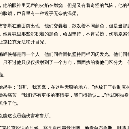
，他的眼神里无声的火焰在燃烧，但是又有着奇怪的气恼，他的
的脸颊，声音里有一种近乎无奈的温柔。
布鲁斯在他面前出现，他们交叠着，散发着不同颜色，但是当那
，他灵魂里那些沉积着的黑色，顽固坚持，不肯妥协，伤痕累累
让克拉克无法移开目光。
蝙蝠侠都是同一个人，他们同样固执坚持同样闪闪发光。他们同
。只不过他只仅仅投射到了一个方向，而固执的将他们区分为，
蠢。
抬起手：“好吧，我真蠢，在这种无聊的地方。”他放开了钳制克
掺杂痛苦：“我们还有更多的事情要，我们得确认……”他试图抽
抓住了他。
么能这么愚蠢伤害布鲁斯。
。”克拉克说话的时候，察觉自己声音哽咽，他看向布鲁斯，眼睛