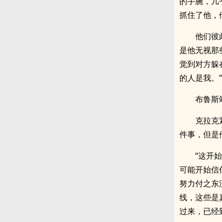
的手腕，几
抓住了他，
他们彼
是他无视那
觉到对方躲
的人是我。”
布鲁斯
克拉克
件事，但是
“这开
可能开始信
努力付之东
线，这些是
过来，已经