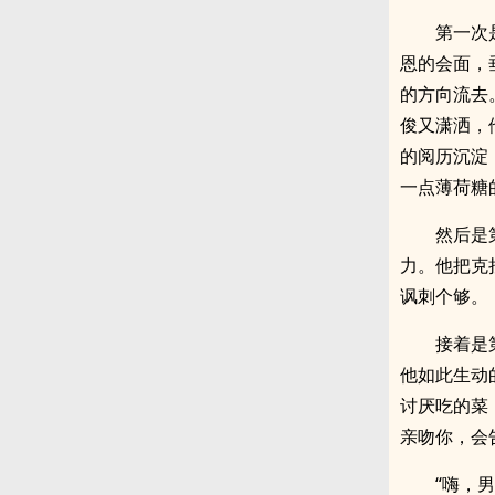
第一次
恩的会面，
的方向流去
俊又潇洒，
的阅历沉淀
一点薄荷糖
然后是
力。他把克
讽刺个够。
接着是
他如此生动
讨厌吃的菜
亲吻你，会
“嗨，