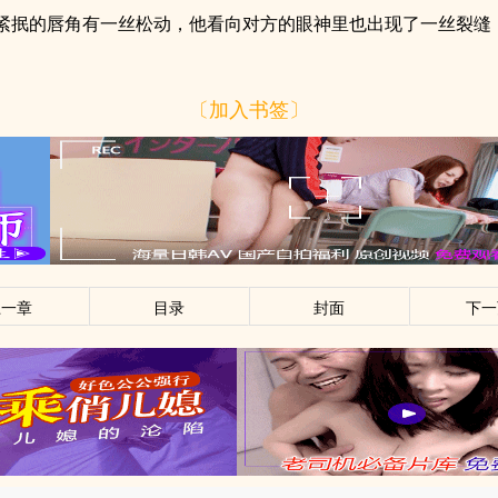
紧抿的唇角有一丝松动，他看向对方的眼神里也出现了一丝裂缝
〔加入书签〕
上一章
目录
封面
下一