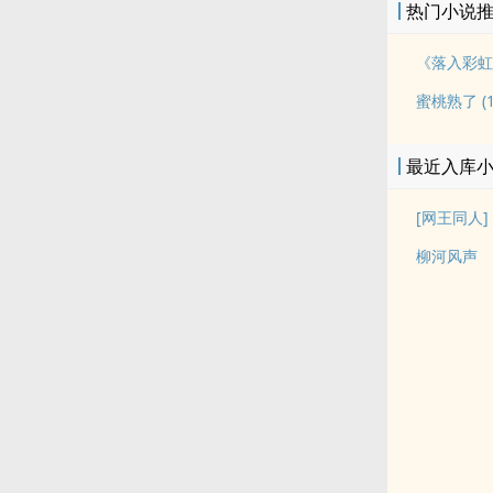
热门小说
蜜桃熟了 (1v
最近入库
[网王同人
柳河风声