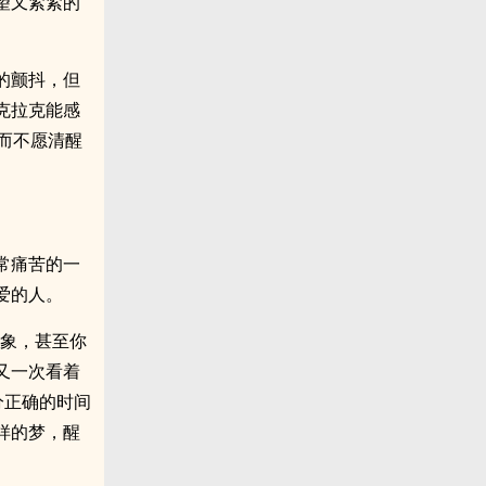
望又紧紧的
的颤抖，但
克拉克能感
而不愿清醒
常痛苦的一
爱的人。
对象，甚至你
又一次看着
分正确的时间
样的梦，醒