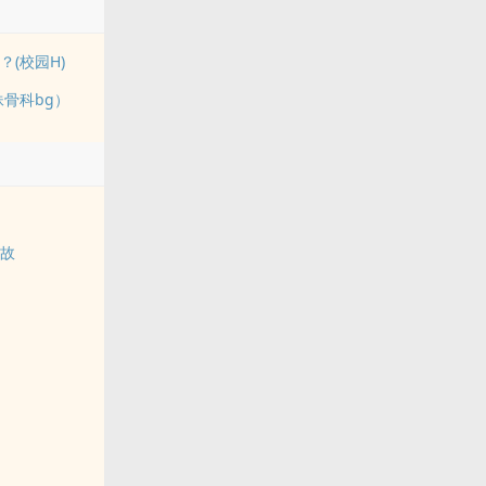
(校园H)
妹骨科bg）
事故