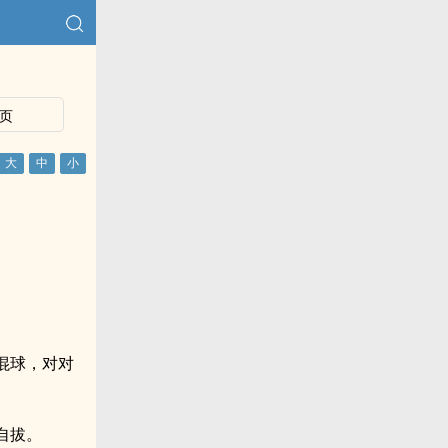
页
混球，对对
自拔。