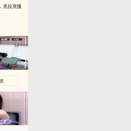
，克拉克慢
页