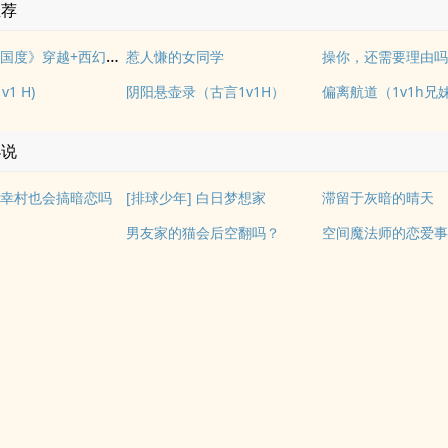
推荐
《落入彩虹国度》穿越+西幻+言情
惹人慊的女同学
操你，还需要理由吗？
1 H)
阴阳悬壶录（古言1v1H）
偏离航道（1v1h兄
小说
] 幸村也会搞暗恋吗
[排球少年] 白日梦想家
滞留于灰暗的晴天
男友家的猫会后空翻吗？
空间魔法师的恋爱