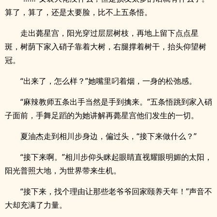
算了，算了，还是太要脸，比不上五条悟。
走出薨星宫，阳光穿过层层树枝，再地上留下点点星
斑，树荫下家入硝子靠着大树，右腿撑着树干，抬头仰望树
冠。
“出来了，怎么样？”她嘴里叼着烟，一身的松弛感。
“麻辣教师五条出手当然是手到擒来。”五条悟跳到家入硝
子面前，手舞足蹈的为她讲解再薨星宫他们发生的一切。
夏油杰走到相川步身边，偏过头，“接下来做什么？”
“接下来啊。”相川步仰头眯起眼睛直视耀眼明媚的太阳，
阳光普照大地，为世界带来生机。
“接下来，找个理由让那些老爷爷回家颐养天年！”声音不
大却充满了力量。