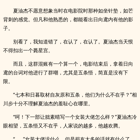
夏油杰不愿意想象当时在电影院时那种如坐针垫，如芒
背刺的感觉。但凡和他熟悉的，都能看出日向鸢内有他的影
子。
别看了，我知道错了，在认了，在认了。夏油杰当天恨
不得扣出一个薨星宫。
而且，这群混账有一个算一个，电影结束后，拿着日向
鸢的台词对他进行了群嘲，尤其是五条悟，简直是没有下
限。
“七本和日暮取材自灰原和五条，他们为什么不在乎？”相
川步十分不理解夏油杰的羞耻心在哪里。
“呵！下一部让朏素晴写一个女装大佬怎么样？”夏油杰冷
眼相望，五条悟又不在乎，人家说的越多，他越欢腾。
“……”女装大佬没什么，但是损友太多的话就有什么了。