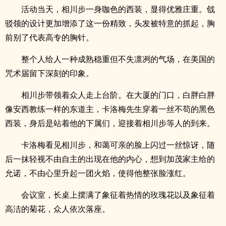
活动当天，相川步一身咖色的西装，显得优雅庄重。戗
驳领的设计更加增添了这一份精致，头发被特意的抓起，胸
前别了代表高专的胸针。
整个人给人一种成熟稳重但不失凛冽的气场，在美国的
咒术届留下深刻的印象。
相川步带领着众人走上台阶。在大厦的门口，白胖白胖
像安西教练一样的东道主，卡洛梅先生穿着一丝不苟的黑色
西装，身后是站着他的下属们，迎接着相川步等人的到来。
卡洛梅看见相川步，和蔼可亲的脸上闪过一丝惊讶，随
后一抹轻视不由自主的出现在他的内心，想到加茂家主给的
允诺，不由心里升起一团火焰，使得他整张脸涨红。
会议室，长桌上摆满了象征着热情的玫瑰花以及象征着
高洁的菊花，众人依次落座。