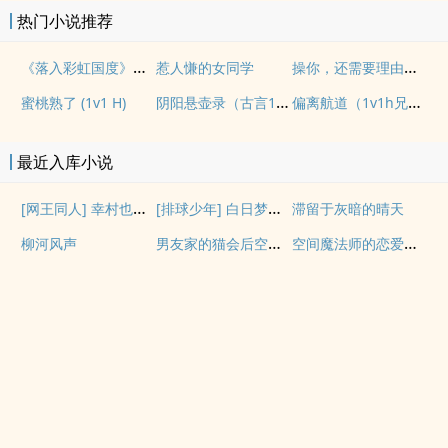
热门小说推荐
《落入彩虹国度》穿越+西幻+言情
操你，还需要理由吗？(校园H)
惹人慊的女同学
阴阳悬壶录（古言1v1H）
偏离航道（1v1h兄妹骨科bg）
蜜桃熟了 (1v1 H)
最近入库小说
[网王同人] 幸村也会搞暗恋吗
[排球少年] 白日梦想家
滞留于灰暗的晴天
男友家的猫会后空翻吗？
空间魔法师的恋爱事故
柳河风声