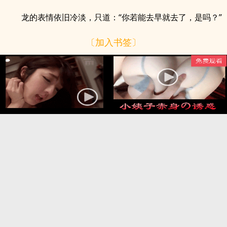
龙的表情依旧冷淡，只道：“你若能去早就去了，是吗？”
〔加入书签〕
.
.
上一章
目录
封面
下一页