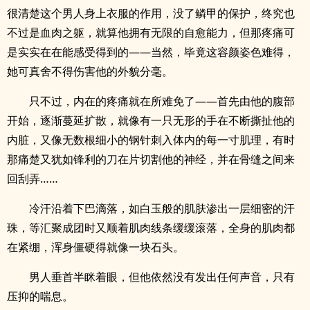
很清楚这个男人身上衣服的作用，没了鳞甲的保护，终究也
不过是血肉之躯，就算他拥有无限的自愈能力，但那疼痛可
是实实在在能感受得到的——当然，毕竟这容颜姿色难得，
她可真舍不得伤害他的外貌分毫。
只不过，内在的疼痛就在所难免了——首先由他的腹部
开始，逐渐蔓延扩散，就像有一只无形的手在不断撕扯他的
内脏，又像无数根细小的钢针刺入体内的每一寸肌理，有时
那痛楚又犹如锋利的刀在片切割他的神经，并在骨缝之间来
回刮弄……
冷汗沿着下巴滴落，如白玉般的肌肤渗出一层细密的汗
珠，等汇聚成团时又顺着肌肉线条缓缓滚落，全身的肌肉都
在紧绷，浑身僵硬得就像一块石头。
男人垂首半眯着眼，但他依然没有发出任何声音，只有
压抑的喘息。