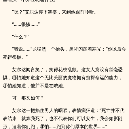
“嗯？”艾尔达停下舞姿，来到他跟前聆听。
“……很惨……”
“什么？”
“我说……”龙猛然一个抬头，黑眸闪耀着寒光：“你以后会
死得很惨。”
艾尔达闻言笑了，笑得花枝乱颤。这女人竟没有丝毫恐
惧，哪怕她知道这个无比美丽的魔物拥有窥探命运的能力，
哪怕她知道，他并不是在唬她。
可，那又如何？
艾尔达一把掐住男人的咽喉，表情癫狂道：“死亡并不代
表结束！就算我死了，也不代表你们可以安生，我会如影随
形，追着你们跑，哪怕……跑到你们原本的世界……”