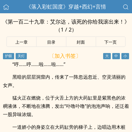
《落入彩虹国度》穿越+西幻+言情
《第一百二十九章：艾尔达，该死的你给我滚出来！》
（1 / 2）
上一章
目录
封面
下一页
〔加入书签〕
“哼……哼……啦……啦……”
黑暗的层层洞窟内，传来了一阵忽远忽近、空灵清丽的
女声。
猛火正在燃烧，位于火舌上方的大药缸里是紫黑色的浓
稠液体，不断地在沸腾，发出“卟噜卟噜”的泡泡声响，还泛着
一股异味浓烟。
一道娇小的身姿立在大药缸旁的梯子上，边唱边用木桩