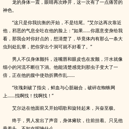
龙的身体一震，眼睛再次睁开，这一次有了一点痛苦的
神色。
“这只是你我抗衡的开始，不是结尾。”艾尔达再次靠近
他，邪恶的气息全吐在他的脸上：“如果……你愿意变身给我
看，那我会对你好点的，想清楚了，毕竟体内有那么一条大
虫到处乱窜，把你穿出个洞可就不好看了。”
男人不仅身体颤抖，连嘴唇和眼皮也在发颤，汗水就像
细小的河流不断往下淌。他能清楚感觉到那虫子变大了一
倍，正在他的腹中使劲折腾作乱……
“玫瑰刺破了指尖，鲜血与心脏融合，破碎在蜘蛛网
上……找啊找！找啊找！”
艾尔达在他面前又开始唱歌和旋转起来，兴奋至极。
终于，男人发出了声音，身体瘫软，往前挂着。只见他
垂着头，不知在呢喃什么。