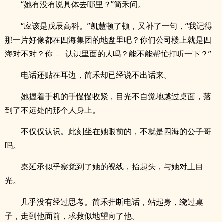
“她有没有说具体去哪里？”简禾问。
“应该是戊辰高科。”凯慧顿了顿，又补了一句，“我记得
那一片好像都在四海集团的地盘里吧？你们公司楼上就是四
海对不对？你……认识里面的人吗？能不能帮忙打听一下？”
电话还贴在耳边，简禾却已经说不出话来。
她握着手机的手慢慢收紧，目光不自觉地越过桌面，落
到了不远处的那个人身上。
不仅仅认识。此刻坐在她眼前的，不就是四海的公子哥
吗。
秦延承似乎察觉到了她的视线，抬起头，与她对上目
光。
几乎没有经过思考。简禾挂断电话，站起身，绕过桌
子，走到他面前，求救似地望向了他。