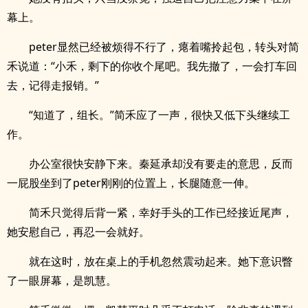
幕上。
peter显然已经被烦得不行了，瘪着嘴拎起包，转头对简
禾说道：“小禾，剩下的你收个尾吧。我先撤了，一会打车回
去，记得走报销。”
“知道了，组长。”简禾应了一声，很快又低下头继续工
作。
办公室很快安静下来。秦延承却没有要走的意思，反而
一屁股坐到了peter刚刚的位置上，长腿随意一伸。
简禾只觉得后背一紧，幸好手头的工作已经接近尾声，
她安慰自己，再忍一会就好。
就在这时，放在桌上的手机忽然震动起来。她下意识瞥
了一眼屏幕，是凯慧。