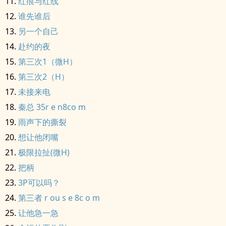
红痕与红线
谁先谁后
另一个自己
赴约的夜
第三次1（微H）
第三次2（H）
未接来电
秦总 35r e n8co m
雨声下的撕裂
想让他闭嘴
极限拉扯(微H)
把柄
3P可以吗？
第三者 r ou s e 8c o m
让他急一急