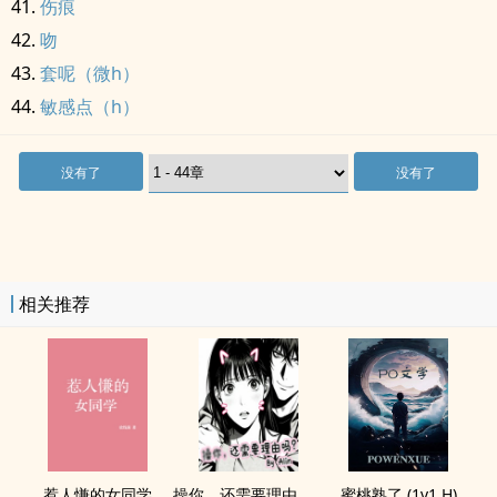
伤痕
吻
套呢（微h）
敏感点（h）
没有了
没有了
相关推荐
惹人慊的女同学
操你，还需要理由吗？(校园H)
蜜桃熟了 (1v1 H)